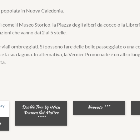
iù popolata in Nuova Caledonia.
ali come il Museo Storico, la Piazza degli alberi da cocco o la Librer
zioni che vanno dai 2 ai 5 stelle.
viali ombreggiati. Si possono fare delle belle passeggiate o una co
 e la sua laguna. In alternativa, la Vernier Promenade è un altro lu
ta.
Double Tree by Hilton
Nouvata ***
Noumea îlot Maître
****
u