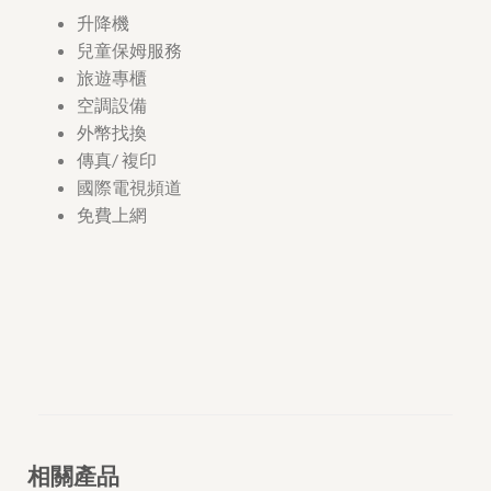
升降機
兒童保姆服務
旅遊專櫃
空調設備
外幣找換
傳真/ 複印
國際電視頻道
免費上網
相關產品