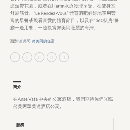
這熱帶花園，或者在Harnn水療護理享受、在健身室
舒展筋骨、”Le Rendez-Vous” 體育酒吧好好地享用豐
富的早餐或觀看喜愛的體育節目，以及在“360扒房”餐
廳一邊用餐，一邊觀賞努美阿壯麗的海灣。
類別:
努美阿
,
努美阿的住宿
簡介
在Anse Vata 中央的公寓酒店，我們期待你們光臨
努美阿華美達酒店公寓。
服務