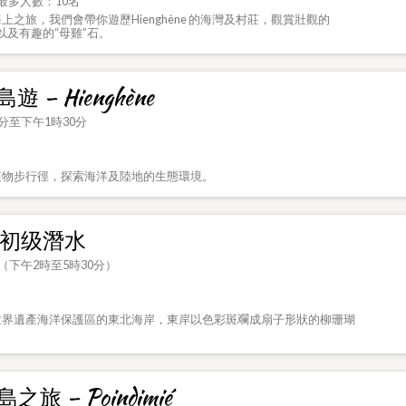
最多人數：10名
上之旅，我們會帶你遊歷Hienghène 的海灣及村莊，觀賞壯觀的
e岩石以及有趣的“母雞”石。
島遊 – Hienghène
分至下午1時30分
植物步行徑，探索海洋及陸地的生態環境。
ène初级潛水
（下午2時至5時30分）
世界遺產海洋保護區的東北海岸，東岸以色彩斑斕成扇子形狀的柳珊瑚
 島之旅 – Poindimié