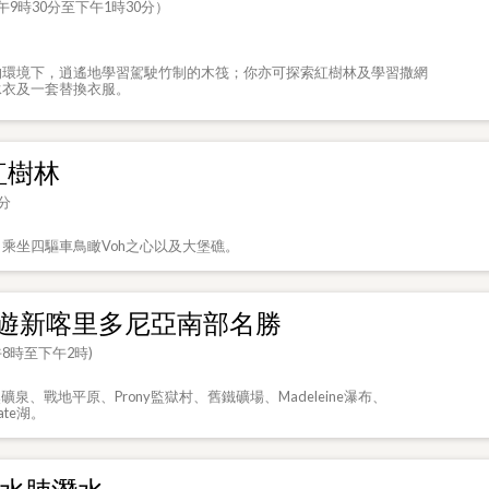
9時30分至下午1時30分）
的環境下，逍遙地學習駕駛竹制的木筏；你亦可探索紅樹林及學習撒網
泳衣及一套替換衣服。
紅樹林
分
乘坐四驅車鳥瞰Voh之心以及大堡礁。
遊新喀里多尼亞南部名勝
午8時至下午2時)
然礦泉、戰地平原、Prony監獄村、舊鐵礦場、Madeleine瀑布、
ate湖。