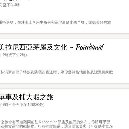
5分至下午4時
é 碼頭乘搭快艇，在沙灘上享用牛角包和當地新鮮水果早餐，開始美好的旅
拉尼西亞茅屋及文化 – Poindimié
午9時或下午2時）
一杯清新的椰子特飲及防曬的寬邊帽，帶你遊覽當地部族及認識傳統歡
mié單車及捕大蝦之旅
9時30分至下午12時30分）
之旅會有導遊陪同前往 Napoémien部族及他們的瀑布，你將可學習
以及觀賞當地的動植物。行程輕鬆簡易，適合闔家參與（可提供小童座