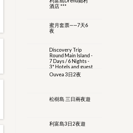
利富島Drehu鄉村
酒店 ***
蜜月套票——7天6
夜
Discovery Trip
Round Main Island -
7 Days / 6 Nights -
3* Hotels and guest
houses
Ouvea 3日2夜
松樹島 三日兩夜遊
利富島3日2夜遊