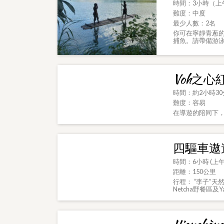
時間：3小時（上午
難度：中度
最少人數：2名
你可在寧靜青蔥
捕魚。請帶備游
Voh之心
時間：約2小時30
難度：容易
在導遊的陪同下，
四驅車遨
時間：6小時 (上
距離：150公里
行程： “李子”天
Netcha野餐區及Y