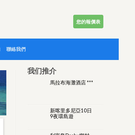
您的報價表
聯絡我們
我们推介
馬拉布海灘酒店 ***
新喀里多尼亞10日
9夜環島遊