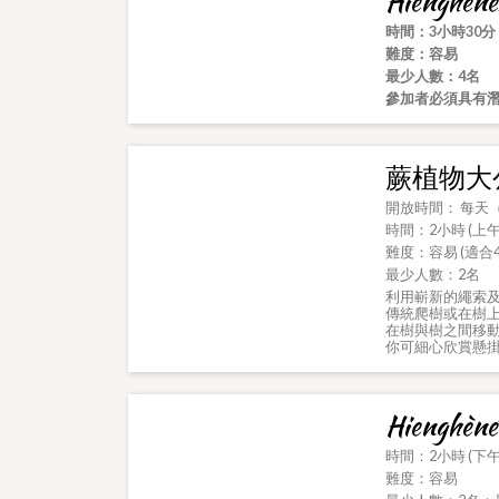
Hiengh
時間：
3
小時
30
分
難度：容易
最少人數：
4
名
參加者必須具有
蕨植物大
開放時間： 每天
時間：2小時 (上午
難度：容易 (適合
最少人數：2名
利用嶄新的繩索及
傳統爬樹或在樹
在樹與樹之間移
你可細心欣賞懸
Hienghè
時間：2小時 (下午
難度：容易