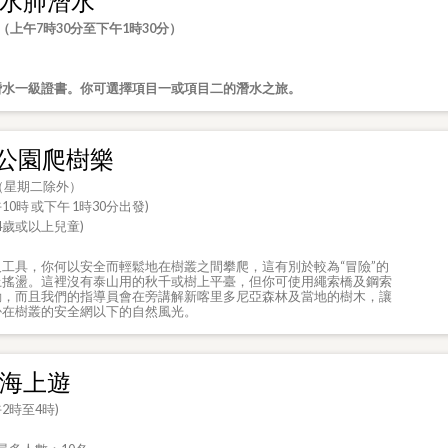
ène水肺潛水
（上午
7
時
30
分至下午
1
時
30
分）
潛水一級證書。你可選擇項目一或項目二的潛水之旅。
公園爬樹樂
（星期二除外）
10時 或下午 1時30分出發)
4歲或以上兒童)
工具，你何以安全而輕鬆地在樹叢之間攀爬，這有別於較為“冒險”的
上搖盪。這裡沒有泰山用的秋千或樹上平臺，但你可使用繩索橋及鋼索
動，而且我們的指導員會在旁講解新喀里多尼亞森林及當地的樹木，讓
掛在樹叢的安全網以下的自然風光。
ne海上遊
2時至4時)