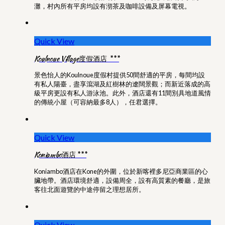
灘，村內所有平房均設有沏茶及咖啡設備及屏幕電視。
Quick View
Koulnoue Village度假酒店 ***
景色怡人的Koulnoue度假村提供50間舒適的平房，每間均設
有私人陽臺，盡享瀉湖及紅樹林的遼闊景觀；而新近落成的高
級平房更設有私人游泳池。此外，酒店還有11間別具地道風情
的傳統小屋（可容納最多8人），任君選擇。
Quick View
Koniambo酒店***
Koniambo酒店在Kone的外圍，位於新喀裡多尼亞商業區的心
臟地帶。酒店環境舒適，設備周全，設有高質素的餐廳，是旅
客往北面遊覽的中途停留之理想居所。
Quick View