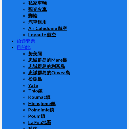
私家車輛
觀光火車
郵輪
汽車租用
Air Caledonie 航空
Loyaute 航空
旅遊套票
目的地
努美阿
忠诚群岛的Mare島
忠誠群島的利富島
忠誠群島的Ouvea島
松樹島
Yate
Thio鎮
Koumac鎮
Hienghene鎮
Poindimie鎮
Poum鎮
La Foa地區
科内