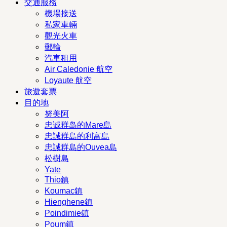
交通服務
機場接送
私家車輛
觀光火車
郵輪
汽車租用
Air Caledonie 航空
Loyaute 航空
旅遊套票
目的地
努美阿
忠诚群岛的Mare島
忠誠群島的利富島
忠誠群島的Ouvea島
松樹島
Yate
Thio鎮
Koumac鎮
Hienghene鎮
Poindimie鎮
Poum鎮