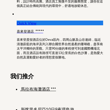
料，設計時尚高雅。酒店員工無微不至的服務態度，讓你在這
個真正結合傳統與現代的環境中，舒適地放鬆休息。
Quick View
喜來登酒店 *****
喜來登度假酒店位於Deva區內，四周山脈及山谷連綿，臨近
清澈蔚藍的海岸及列入聯合國世界自然遺產的珊瑚礁，盡享南
太平洋獨特的景觀。只需90分鐘的車程便可到達國際機場北
面，而且酒店設有路徑可直達13公里長的白色沙灘，是熱愛大
自然及運動愛好者的理想度假勝地。
我们推介
馬拉布海灘酒店 ***
新喀里多尼亞10日9夜環島遊