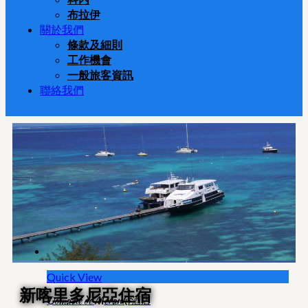
布拉伊
關於我們
條款及細則
工作機會
一般旅客資訊
聯絡我們
Quick View
新喀里多尼亞住宿
Domaine de Meranki 酒店