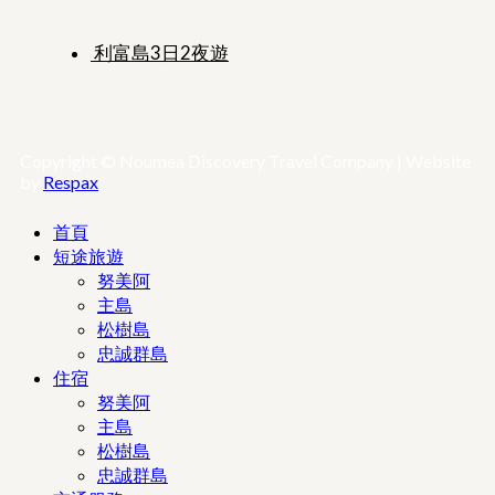
利富島3日2夜遊
Copyright © Noumea Discovery Travel Company | Website
by
Respax
首頁
短途旅遊
努美阿
主島
松樹島
忠誠群島
住宿
努美阿
主島
松樹島
忠誠群島