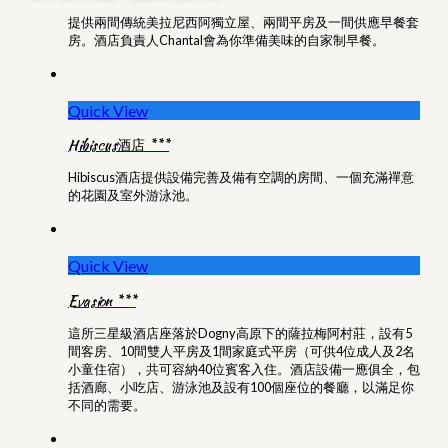
提供兩間傳統美拉尼西阿獨立屋、兩間平房及一間供應早餐套
房。酒店負責人Chantal會為你準備美味的自家制早餐。
Quick View
Hibiscus酒店 ***
Hibiscus酒店提供設備完善及備有空調的房間、一個充滿禪意
的花園及室外游泳池。
Quick View
Evasion ***
這所三星級酒店座落於Dogny高原下的薩拉梅阿村莊，設有5
間客房、10間雙人平房及1間家庭式平房（可供4位成人及2名
小童住宿），共可容納40位賓客入住。酒店設備一應俱全，包
括酒廊、小吃店、游泳池及設有100個座位的餐廳，以滿足你
不同的需要。