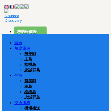
您的報價表
首頁
短途旅遊
努美阿
主島
松樹島
忠誠群島
住宿
努美阿
主島
松樹島
忠誠群島
交通服務
機場接送