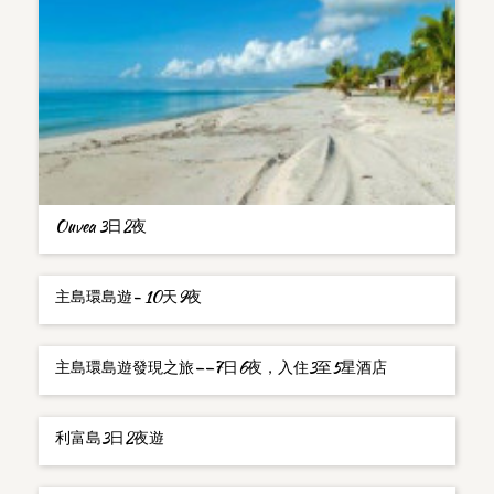
Ouvea 3日2夜
主島環島遊- 10天9夜
主島環島遊發現之旅——7日6夜，入住3至5星酒店
利富島3日2夜遊