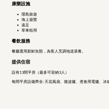
康樂設施
環島旅遊
海上遊覽
遠足
單車租用
餐飲服務
餐廳選用新鮮魚類，為客人烹調地道菜肴。
提供住宿
設有13間平房（最多可容納3人）
每間平房設備齊全: 天花風扇、微波爐、煮食用電爐、