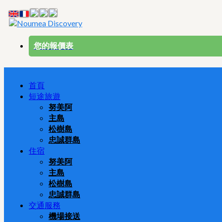
您的報價表
首頁
短途旅遊
努美阿
主島
松樹島
忠誠群島
住宿
努美阿
主島
松樹島
忠誠群島
交通服務
機場接送