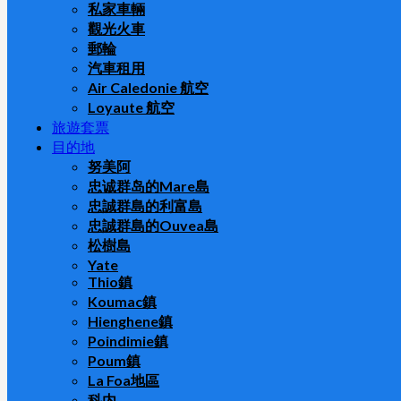
私家車輛
觀光火車
郵輪
汽車租用
Air Caledonie 航空
Loyaute 航空
旅遊套票
目的地
努美阿
忠诚群岛的Mare島
忠誠群島的利富島
忠誠群島的Ouvea島
松樹島
Yate
Thio鎮
Koumac鎮
Hienghene鎮
Poindimie鎮
Poum鎮
La Foa地區
科内