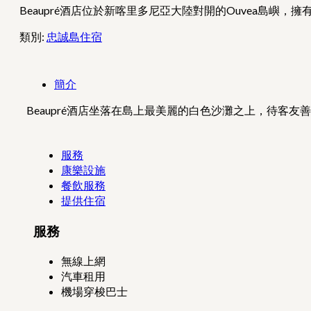
Beaupré酒店位於新喀里多尼亞大陸對開的Ouvea島
類別:
忠誠島住宿
簡介
Beaupré酒店坐落在島上最美麗的白色沙灘之上，待客
服務
康樂設施
餐飲服務
提供住宿
服務
無線上網
汽車租用
機場穿梭巴士