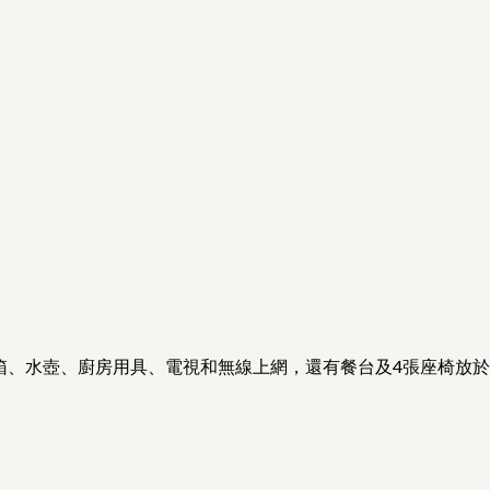
冰箱、水壺、廚房用具、電視和無線上網，還有餐台及4張座椅放