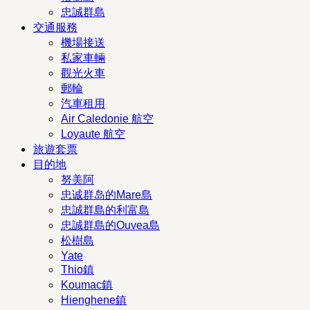
忠誠群島
交通服務
機場接送
私家車輛
觀光火車
郵輪
汽車租用
Air Caledonie 航空
Loyaute 航空
旅遊套票
目的地
努美阿
忠诚群岛的Mare島
忠誠群島的利富島
忠誠群島的Ouvea島
松樹島
Yate
Thio鎮
Koumac鎮
Hienghene鎮